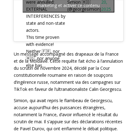
Simion 🇲🇩
20,
were annulled:
marketing et activer ce contenu
(@georgesimion)
2025
EXTERNAL
INTERFERENCES by
state and non-state
actors.
This time proven
with evidence!
Neither 🇫🇷, nor
Un message accompagné des drapeaux de la France
🇲🇩, nor anyone
et de la Moldavie. Cette requête fait écho à l’annulation
else has…
du scrutin de novembre 2024, décidé par la Cour
constitutionnelle roumaine en raison de soupçons
d’ingérence russe, notamment via des campagnes sur
TikTok en faveur de l’ultranationaliste Calin Georgescu.
Simion, qui avait repris le flambeau de Georgescu,
accuse aujourd’hui des puissances étrangères,
notamment la France, d’avoir influencé le résultat du
scrutin de mai. Il s’appuie sur des déclarations récentes
de Pavel Durov, qui ont enflammé le débat politique.