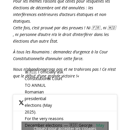
Pour les mêmes raisons que celles pour lesquelles les
élections de décembre ont été annulées : les
interférences extérieures d’acteurs étatiques et non
étatiques.
Cette fois, c’est prouvé par des preuves ! Ni 🇫🇷 , ni 🇲🇩
, ni personne d’autre n’a le droit d’interférer dans les
élections d’un autre État.
À tous les Roumains : demandez d’urgence à la Cour
Constitutionnelle d’annuler cette farce.
Nous n’abandonnerons pas et ne trahirons pas ! Ce n’est
🚨🇷🇴 I officially ask
que le début d’une grande victoire !
«
Constitutional Court
TO ANNUL
Romanian
presidential
elections (May
2025).
For the very reasons
— 🇷🇴 George
May
December elections
Cliquez pour accepter les cookies