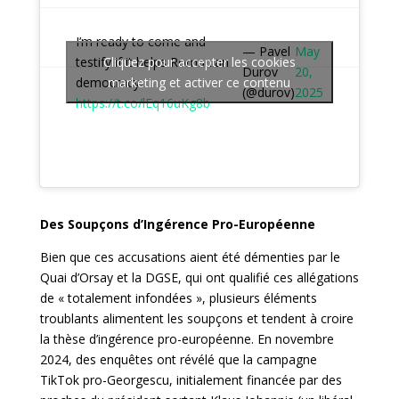
I’m ready to come and
— Pavel
May
testify if it helps Romanian
Cliquez pour accepter les cookies
Durov
20,
democracy.
marketing et activer ce contenu
(@durov)
2025
https://t.co/lEq16uKg8b
Des Soupçons d’Ingérence Pro-Européenne
Bien que ces accusations aient été démenties par le
Quai d’Orsay et la DGSE, qui ont qualifié ces allégations
de « totalement infondées », plusieurs éléments
troublants alimentent les soupçons et tendent à croire
la thèse d’ingérence pro-européenne. En novembre
2024, des enquêtes ont révélé que la campagne
TikTok pro-Georgescu, initialement financée par des