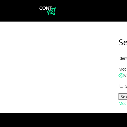
S
Iden
Mot 
V
S
Mot 