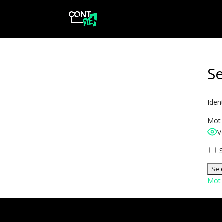
S
Iden
Mot 
V
S
Mot 