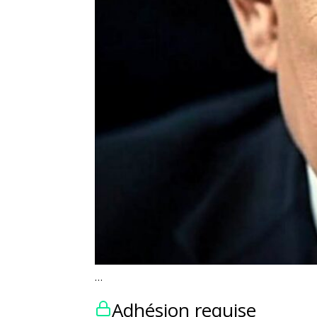
…
Adhésion requise