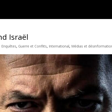
d Israël
,
Enquêtes
,
Guerre et Conflits
,
International
,
Médias et désinformatio