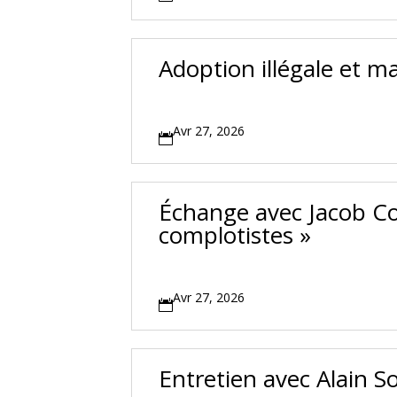
Adoption illégale et m
Avr 27, 2026

Échange avec Jacob Coh
complotistes »
Avr 27, 2026

Entretien avec Alain So