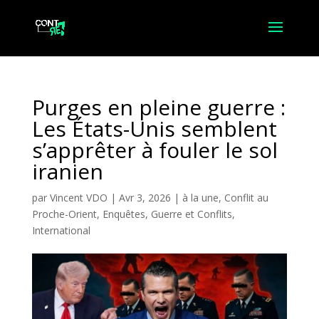
Purges en pleine guerre :
Les États-Unis semblent
s’apprêter à fouler le sol
iranien
par
Vincent VDO
|
Avr 3, 2026
|
à la une
,
Conflit au
Proche-Orient
,
Enquêtes
,
Guerre et Conflits
,
International