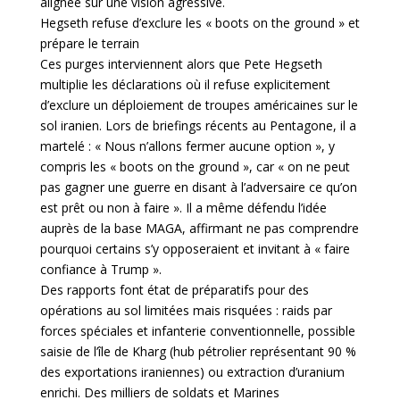
alignée sur une vision agressive.
Hegseth refuse d’exclure les « boots on the ground » et
prépare le terrain
Ces purges interviennent alors que Pete Hegseth
multiplie les déclarations où il refuse explicitement
d’exclure un déploiement de troupes américaines sur le
sol iranien. Lors de briefings récents au Pentagone, il a
martelé : « Nous n’allons fermer aucune option », y
compris les « boots on the ground », car « on ne peut
pas gagner une guerre en disant à l’adversaire ce qu’on
est prêt ou non à faire ». Il a même défendu l’idée
auprès de la base MAGA, affirmant ne pas comprendre
pourquoi certains s’y opposeraient et invitant à « faire
confiance à Trump ».
Des rapports font état de préparatifs pour des
opérations au sol limitées mais risquées : raids par
forces spéciales et infanterie conventionnelle, possible
saisie de l’île de Kharg (hub pétrolier représentant 90 %
des exportations iraniennes) ou extraction d’uranium
enrichi. Des milliers de soldats et Marines