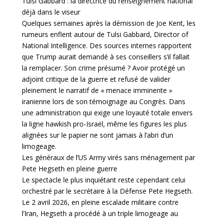
Tulsi Gabbard : la directrice du renseignement national
déjà dans le viseur
Quelques semaines après la démission de Joe Kent, les
rumeurs enflent autour de Tulsi Gabbard, Director of
National Intelligence. Des sources internes rapportent
que Trump aurait demandé à ses conseillers s’il fallait
la remplacer. Son crime présumé ? Avoir protégé un
adjoint critique de la guerre et refusé de valider
pleinement le narratif de « menace imminente »
iranienne lors de son témoignage au Congrès. Dans
une administration qui exige une loyauté totale envers
la ligne hawkish pro-Israël, même les figures les plus
alignées sur le papier ne sont jamais à l’abri d’un
limogeage.
Les généraux de l’US Army virés sans ménagement par
Pete Hegseth en pleine guerre
Le spectacle le plus inquiétant reste cependant celui
orchestré par le secrétaire à la Défense Pete Hegseth.
Le 2 avril 2026, en pleine escalade militaire contre
l’Iran, Hegseth a procédé à un triple limogeage au