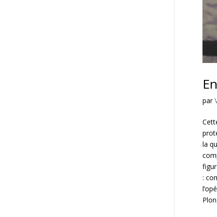
En
par
Cett
prot
la q
comp
figu
: co
l’op
Plon