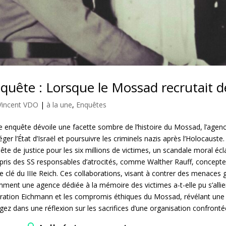
quête : Lorsque le Mossad recrutait d
Vincent VDO
|
à la une
,
Enquêtes
e enquête dévoile une facette sombre de l’histoire du Mossad, l’agen
éger l’État d’Israël et poursuivre les criminels nazis après l’Holocaust
uête de justice pour les six millions de victimes, un scandale moral écl
ris des SS responsables d’atrocités, comme Walther Rauff, concepte
re clé du IIIe Reich. Ces collaborations, visant à contrer des menaces
mment une agence dédiée à la mémoire des victimes a-t-elle pu s’allie
ération Eichmann et les compromis éthiques du Mossad, révélant une t
gez dans une réflexion sur les sacrifices d’une organisation confronté