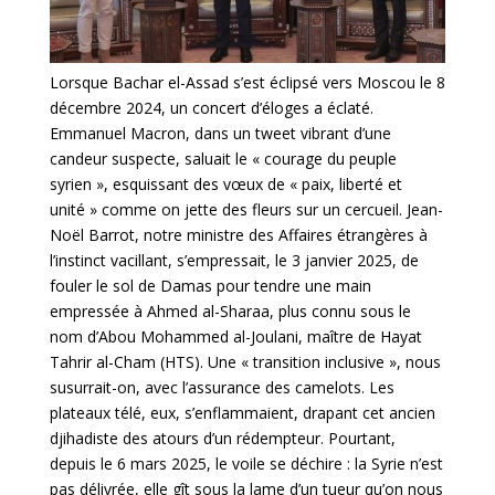
Lorsque Bachar el-Assad s’est éclipsé vers Moscou le 8
décembre 2024, un concert d’éloges a éclaté.
Emmanuel Macron, dans un tweet vibrant d’une
candeur suspecte, saluait le « courage du peuple
syrien », esquissant des vœux de « paix, liberté et
unité » comme on jette des fleurs sur un cercueil. Jean-
Noël Barrot, notre ministre des Affaires étrangères à
l’instinct vacillant, s’empressait, le 3 janvier 2025, de
fouler le sol de Damas pour tendre une main
empressée à Ahmed al-Sharaa, plus connu sous le
nom d’Abou Mohammed al-Joulani, maître de Hayat
Tahrir al-Cham (HTS). Une « transition inclusive », nous
susurrait-on, avec l’assurance des camelots. Les
plateaux télé, eux, s’enflammaient, drapant cet ancien
djihadiste des atours d’un rédempteur. Pourtant,
depuis le 6 mars 2025, le voile se déchire : la Syrie n’est
pas délivrée, elle gît sous la lame d’un tueur qu’on nous