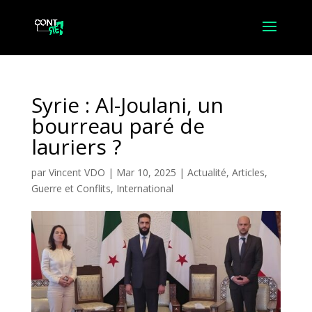
Syrie : Al-Joulani, un
bourreau paré de
lauriers ?
par
Vincent VDO
|
Mar 10, 2025
|
Actualité
,
Articles
,
Guerre et Conflits
,
International