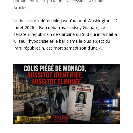
par
Vincent VDO
|
à la une
,
accessible
,
Actualité
,
Articles
Un belliciste indéfectible jusqu’au bout Washington, 12
juillet 2026 – Bon débarras. Lindsey Graham, ce
sénateur républicain de Caroline du Sud qui incarnait à
lui seul l’hypocrisie et le bellicisme le plus abject du
Parti républicain, est mort samedi soir d’une «...