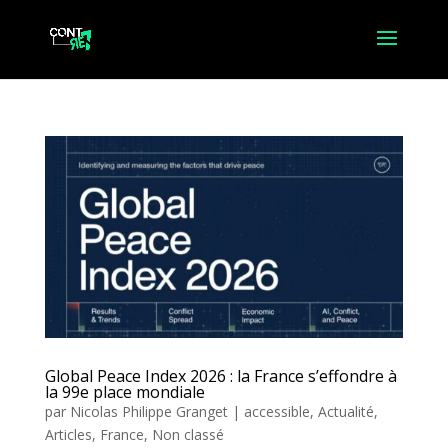
Global Peace Index 2026 : la France s’effondre à
la 99e place mondiale
par
Nicolas Philippe Granget
|
accessible
,
Actualité
,
Articles
,
France
,
Non classé