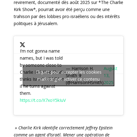
revirement, documenté dès août 2025 sur *The Charlie
Kirk Show*, pourrait avoir été perçu comme une
trahison par des lobbies pro-israéliens ou des intérêts
politiques à Jérusalem.
I’m not gonna name
names, but I was told
by someone close to
— Harrison H.
August
Charlie Kirk that Charlie
Cliquez pour accepter les cookies
Smith ✞
13,
thinks Israel will kill him
marketing et activer ce contenu
(@HarrisonHSmith)
2025
if he turns against
them.
https://t.co/X7xoY5kIuV
» Charlie Kirk identifie correctement Jeffrey Epstein
comme un agent d’Israël. Mener une opération de