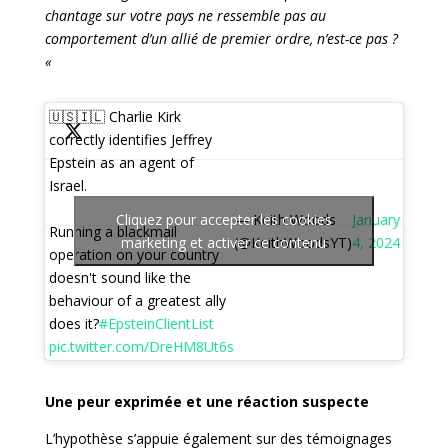
chantage sur votre pays ne ressemble pas au
comportement d’un allié de premier ordre, n’est-ce pas ?
«
🇺🇸🇮🇱 Charlie Kirk
correctly identifies Jeffrey
Epstein as an agent of
Israel.
Cliquez pour accepter les cookies
— Keith Woods
January
Running a blackmail
marketing et activer ce contenu
(@KeithWoodsYT)
4, 2024
operation on your country
doesn't sound like the
behaviour of a greatest ally
does it?
#EpsteinClientList
pic.twitter.com/DreHM8Ut6s
Une peur exprimée et une réaction suspecte
L’hypothèse s’appuie également sur des témoignages