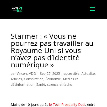
Starmer : « Vous ne
pourrez pas travailler au
Royaume-Uni si vous
n’avez pas d’identité
numérique »
par
Vincent VDO
|
Sep 27, 2025
|
accessible
,
Actualité
,
Articles
,
Conspiration
,
Économie
,
Médias et
désinformation
,
Santé, science et techs
Moins de 10 jours après
le Tech Prosperity Deal
, entre