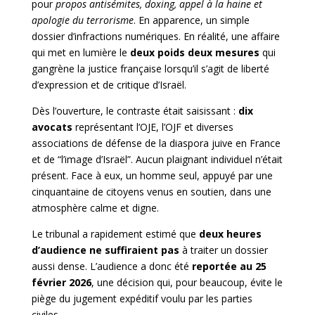
pour
propos antisémites, doxing, appel à la haine et
apologie du terrorisme
. En apparence, un simple
dossier d’infractions numériques. En réalité, une affaire
qui met en lumière le
deux poids deux mesures
qui
gangrène la justice française
lorsqu’il s’agit de liberté
d’expression et de critique d’Israël.
Dès l’ouverture, le contraste était saisissant :
dix
avocats
représentant l’OJE, l’OJF et diverses
associations de défense de la diaspora juive en France
et de “l’image d’Israël”. Aucun plaignant individuel n’était
présent. Face à eux, un homme seul, appuyé par une
cinquantaine de citoyens venus en soutien, dans une
atmosphère calme et digne.
Le tribunal a rapidement estimé que
deux heures
d’audience ne suffiraient pas
à traiter un dossier
aussi dense. L’audience a donc été
reportée au 25
février 2026
, une
décision qui, pour beaucoup, évite le
piège du jugement expéditif voulu par les parties
civiles.