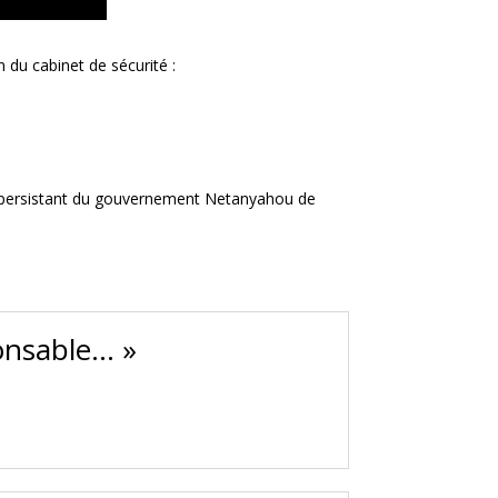
 du cabinet de sécurité :
fus persistant du gouvernement Netanyahou de
onsable… »