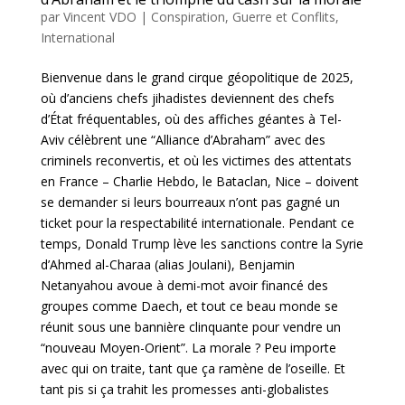
par
Vincent VDO
|
Conspiration
,
Guerre et Conflits
,
International
Bienvenue dans le grand cirque géopolitique de 2025,
où d’anciens chefs jihadistes deviennent des chefs
d’État fréquentables, où des affiches géantes à Tel-
Aviv célèbrent une “Alliance d’Abraham” avec des
criminels reconvertis, et où les victimes des attentats
en France – Charlie Hebdo, le Bataclan, Nice – doivent
se demander si leurs bourreaux n’ont pas gagné un
ticket pour la respectabilité internationale. Pendant ce
temps, Donald Trump lève les sanctions contre la Syrie
d’Ahmed al-Charaa (alias Joulani), Benjamin
Netanyahou avoue à demi-mot avoir financé des
groupes comme Daech, et tout ce beau monde se
réunit sous une bannière clinquante pour vendre un
“nouveau Moyen-Orient”. La morale ? Peu importe
avec qui on traite, tant que ça ramène de l’oseille. Et
tant pis si ça trahit les promesses anti-globalistes