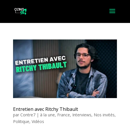
Entretien avec Ritchy Thibault
par
Contre7
|
à la une
,
France
,
Interviews
,
Nos invités
,
Politique
,
Vidéos