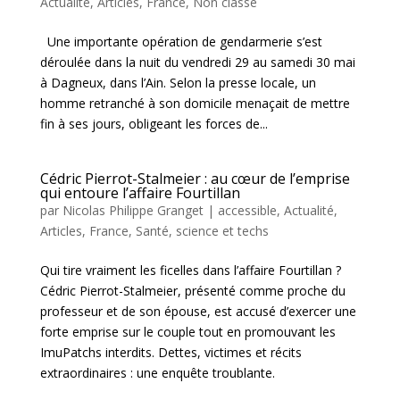
Actualité
,
Articles
,
France
,
Non classé
Une importante opération de gendarmerie s’est
déroulée dans la nuit du vendredi 29 au samedi 30 mai
à Dagneux, dans l’Ain. Selon la presse locale, un
homme retranché à son domicile menaçait de mettre
fin à ses jours, obligeant les forces de...
Cédric Pierrot-Stalmeier : au cœur de l’emprise
qui entoure l’affaire Fourtillan
par
Nicolas Philippe Granget
|
accessible
,
Actualité
,
Articles
,
France
,
Santé, science et techs
Qui tire vraiment les ficelles dans l’affaire Fourtillan ?
Cédric Pierrot-Stalmeier, présenté comme proche du
professeur et de son épouse, est accusé d’exercer une
forte emprise sur le couple tout en promouvant les
ImuPatchs interdits. Dettes, victimes et récits
extraordinaires : une enquête troublante.