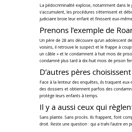
La pédocriminalité explose, notamment dans le pé
s’accumulent, les procédures s’éternisent et dé
judiciaire broie leur enfant et finissent eux-mêm
Prenons l’exemple de Roa
Un père de 28 ans découvre qu’un adolescent de 
voisins, il retrouve le suspect et le frappe à co
un câble » et le condamnent à huit mois de prison
condamné plus tard à dix-huit mois de prison fer
D’autres pères choisissent
Face à la lenteur des enquêtes, ils traquent eu
des dossiers et obtiennent parfois des condamnatio
protège leurs enfants à temps.
Il y a aussi ceux qui règlent
Sans plainte. Sans procès. Ils frappent, font comp
droit. Reste une question : qui a trahi l’autre en 