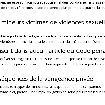
nt agressé son voisin, un pédocriminel déjà condamné mais laissé en 
 de prison. Là encore, la société semble plus prompte à punir celui qui
 mineurs victimes de violences sexuell
 système protège davantage les prédateurs que les enfants. Lorsqu’un p
lomètres de chez lui, c’est le contrat social lui-même qui se fissure.
inscrit dans aucun article du Code péna
 protéger sa progéniture. La question n’est donc pas seulement de savoir
e place des parents devant un choix impossible, faute de répondre av
séquences de la vengeance privée
erreurs et frapper des innocents. Mais que répond-on à ces parents l
minable et, parfois, une simple obligation de
soins pour l’agresseur ?