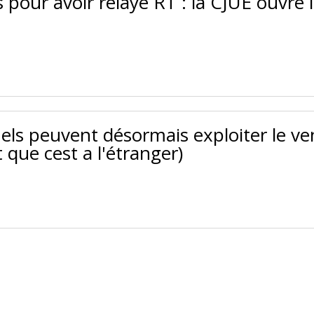
 pour avoir relayé RT : la CJUE ouvre 
ls peuvent désormais exploiter le v
t que cest a l'étranger)