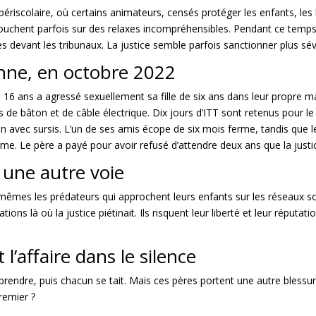
riscolaire, où certains animateurs, censés protéger les enfants, les 
bouchent parfois sur des relaxes incompréhensibles. Pendant ce temps
es devant les tribunaux. La justice semble parfois sanctionner plus sé
nne, en octobre 2022
16 ans a agressé sexuellement sa fille de six ans
dans leur propre m
ups de bâton et de câble électrique. Dix jours d’ITT sont retenus pour l
 avec sursis. L’un de ses amis écope de six mois ferme, tandis que les
me. Le père a payé pour avoir refusé d’attendre deux ans que la justi
 une autre voie
x-mêmes les prédateurs qui approchent leurs enfants sur les réseaux s
ns là où la justice piétinait. Ils risquent leur liberté et leur réputa
 l’affaire dans le silence
rendre, puis chacun se tait. Mais ces pères portent une autre blessure 
premier ?