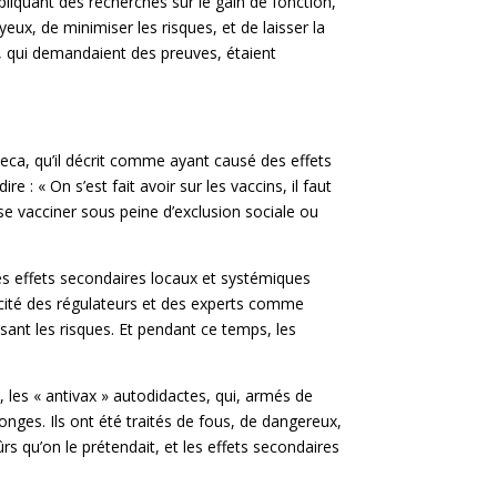
mpliquant des recherches sur le gain de fonction,
eux, de minimiser les risques, et de laisser la
s, qui demandaient des preuves, étaient
eneca, qu’il décrit comme ayant causé des effets
 « On s’est fait avoir sur les vaccins, il faut
se vacciner sous peine d’exclusion sociale ou
s effets secondaires locaux et systémiques
icité des régulateurs et des experts comme
isant les risques. Et pendant ce temps, les
, les « antivax » autodidactes, qui, armés de
onges. Ils ont été traités de fous, de dangereux,
rs qu’on le prétendait, et les effets secondaires