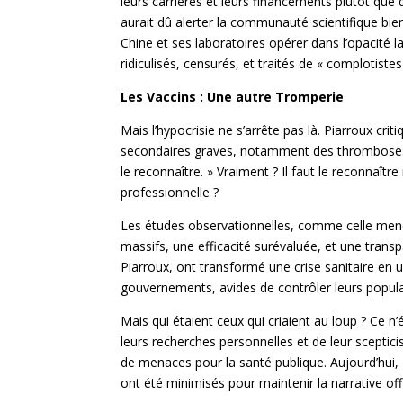
leurs carrières et leurs financements plutôt que 
aurait dû alerter la communauté scientifique bien
Chine et ses laboratoires opérer dans l’opacité 
ridiculisés, censurés, et traités de « complotistes
Les Vaccins : Une autre Tromperie
Mais l’hypocrisie ne s’arrête pas là. Piarroux cr
secondaires graves, notamment des thromboses, et
le reconnaître. » Vraiment ? Il faut le reconnaît
professionnelle ?
Les études observationnelles, comme celle mené
massifs, une efficacité surévaluée, et une tran
Piarroux, ont transformé une crise sanitaire en u
gouvernements, avides de contrôler leurs popul
Mais qui étaient ceux qui criaient au loup ? Ce n
leurs recherches personnelles et de leur sceptic
de menaces pour la santé publique. Aujourd’hui, P
ont été minimisés pour maintenir la narrative offi