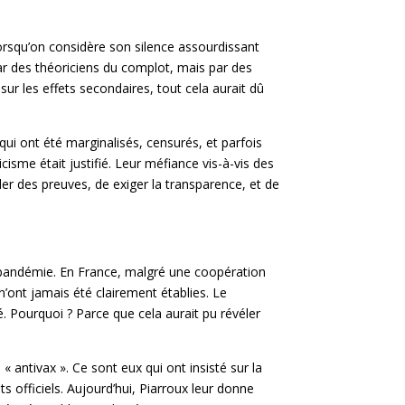
lorsqu’on considère son silence assourdissant
ar des théoriciens du complot, mais par des
 sur les effets secondaires, tout cela aurait dû
 qui ont été marginalisés, censurés, et parfois
isme était justifié. Leur méfiance vis-à-vis des
nder des preuves, de exiger la transparence, et de
a pandémie. En France, malgré une coopération
 n’ont jamais été clairement établies. Le
. Pourquoi ? Parce que cela aurait pu révéler
« antivax ». Ce sont eux qui ont insisté sur la
s officiels. Aujourd’hui, Piarroux leur donne