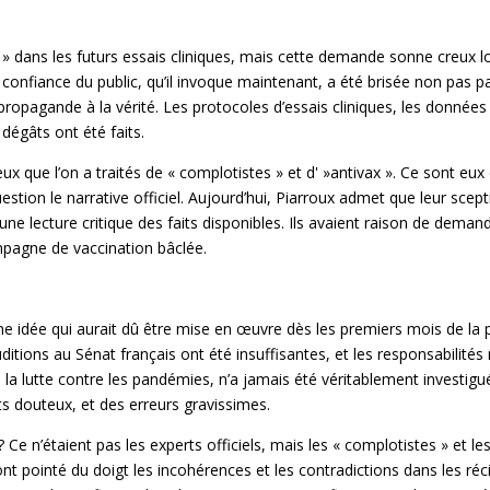
 » dans les futurs essais cliniques, mais cette demande sonne creux 
confiance du public, qu’il invoque maintenant, a été brisée non pas p
a propagande à la vérité. Les protocoles d’essais cliniques, les données
 dégâts ont été faits.
eux que l’on a traités de « complotistes » et d' »antivax ». Ce sont eux
on le narrative officiel. Aujourd’hui, Piarroux admet que leur sceptic
ur une lecture critique des faits disponibles. Ils avaient raison de dema
pagne de vaccination bâclée.
ne idée qui aurait dû être mise en œuvre dès les premiers mois de l
auditions au Sénat français ont été insuffisantes, et les responsabilités
a lutte contre les pandémies, n’a jamais été véritablement investigué
s douteux, et des erreurs gravissimes.
 n’étaient pas les experts officiels, mais les « complotistes » et les 
nt pointé du doigt les incohérences et les contradictions dans les récit