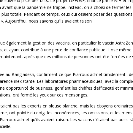
de suivre la piste des faits. Le projet DEFUSE, financé par le NIH et i
 avant que la pandémie ne frappe. Instead, on a choisi de fermer les y
la plus totale. Pendant ce temps, ceux qui osaient poser des question
 ». Aujourd’hui, nous savons qu’ils avaient raison.
itique également la gestion des vaccins, en particulier le vaccin AstraZ
 ayant contribué à une perte de confiance publique. Il ose même dire :
re maintenant, après que des millions de personnes ont été forcées de 
e au Bangladesh, confirment ce que Piarroux admet timidement : de
sparence inexistante. Les laboratoires pharmaceutiques, avec la compl
ne opportunité de business, gonflant les chiffres d’efficacité et minim
ations, ont fermé les yeux sur ces mensonges.
’étaient pas les experts en blouse blanche, mais les citoyens ordinaires
isme, ont pointé du doigt les incohérences, les omissions, et les mens
iarroux admet qu’ils avaient raison. Les vaccins n’étaient pas aussi sû
cielle.