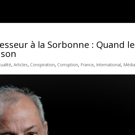
esseur à la Sorbonne : Quand le
ison
tualité
,
Articles
,
Conspiration
,
Corruption
,
France
,
International
,
Média