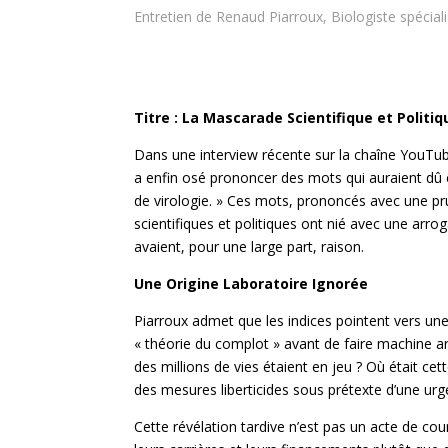
Entretien de Renaud Piarroux,
Biologiste spécial
Titre : La Mascarade Scientifique et Politi
Dans une interview récente sur la chaîne YouTube
a enfin osé prononcer des mots qui auraient dû ê
de virologie. » Ces mots, prononcés avec une pr
scientifiques et politiques ont nié avec une arro
avaient, pour une large part, raison.
Une Origine Laboratoire Ignorée
Piarroux admet que les indices pointent vers une
« théorie du complot » avant de faire machine ar
des millions de vies étaient en jeu ? Où était 
des mesures liberticides sous prétexte d’une urge
Cette révélation tardive n’est pas un acte de cou