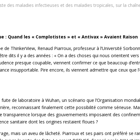
iste des maladies infectieuses et des maladies tropicales,
sur la chaî
que : Quand les « Complotistes » et « Antivax » Avaient Raison
 de ThinkerView, Renaud Piarroux, professeur à l’Université Sorbonne e
tre dits il y a des années : « On a des choses qui nous orientent vers
udence presque coupable, viennent confirmer ce que beaucoup d’entre
gance insupportable. Pire encore, ils viennent admettre que ceux que l’
 fuite de laboratoire à Wuhan, un scénario que l’Organisation mondial
rière, reconnaissant finalement cette possibilité comme sérieuse. Mais
cette transparence lorsque des gouvernements imposaient des confine
nce sanitaire dont les origines restaient floues ?
rage, mais un aveu de lâcheté. Piarroux et ses pairs ont préféré se ra