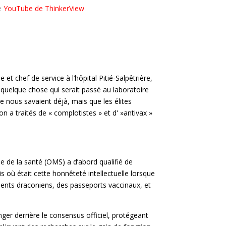
ne
YouTube de ThinkerView
t chef de service à l’hôpital Pitié-Salpêtrière,
 quelque chose qui serait passé au laboratoire
 nous savaient déjà, mais que les élites
on a traités de « complotistes » et d' »antivax »
e de la santé (OMS) a d’abord qualifié de
 où était cette honnêteté intellectuelle lorsque
ments draconiens, des passeports vaccinaux, et
nger derrière le consensus officiel, protégeant