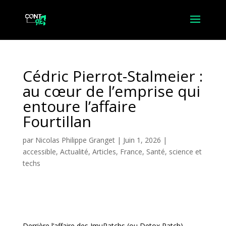
Cédric Pierrot-Stalmeier :
au cœur de l’emprise qui
entoure l’affaire
Fourtillan
par
Nicolas Philippe Granget
|
Juin 1, 2026
|
accessible
,
Actualité
,
Articles
,
France
,
Santé, science et
techs
Derrière l’affaire des ImuPatchs (ou Detox Patch)