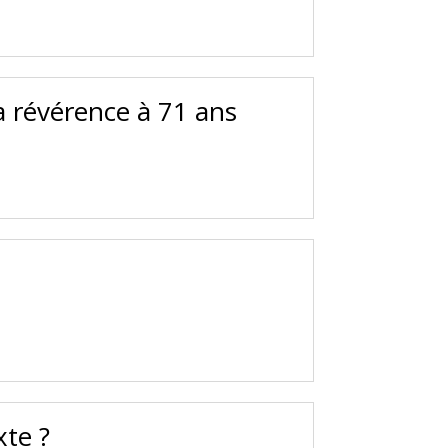
a révérence à 71 ans
!
xte ?