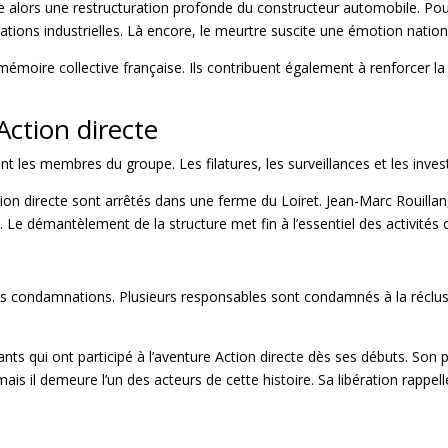
e alors une restructuration profonde du constructeur automobile. Pour A
ations industrielles. Là encore, le meurtre suscite une émotion nation
oire collective française. Ils contribuent également à renforcer la 
ction directe
 les membres du groupe. Les filatures, les surveillances et les investig
tion directe sont arrêtés dans une ferme du Loiret. Jean-Marc Rouilla
. Le démantèlement de la structure met fin à l’essentiel des activités 
s condamnations. Plusieurs responsables sont condamnés à la réclusio
tants qui ont participé à l’aventure Action directe dès ses débuts. So
is il demeure l’un des acteurs de cette histoire. Sa libération rappe