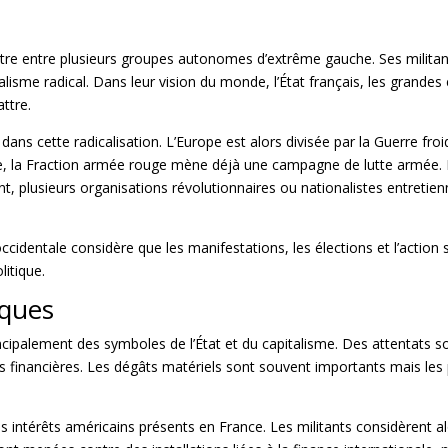
ontre entre plusieurs groupes autonomes d’extrême gauche. Ses milit
talisme radical. Dans leur vision du monde, l’État français, les grandes
attre.
ans cette radicalisation. L’Europe est alors divisée par la Guerre froide
ne, la Fraction armée rouge mène déjà une campagne de lutte armée. En
t, plusieurs organisations révolutionnaires ou nationalistes entreti
cidentale considère que les manifestations, les élections et l’action s
litique.
iques
incipalement des symboles de l’État et du capitalisme. Des attentats 
ons financières. Les dégâts matériels sont souvent importants mais les
s intérêts américains présents en France. Les
militants considèrent a