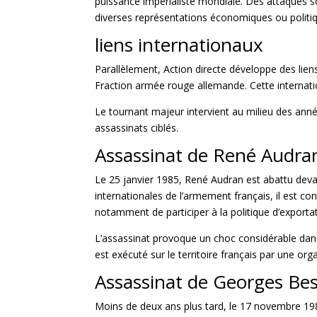
puissance impérialiste mondiale. Des attaques so
diverses représentations économiques ou politi
liens internationaux
Parallèlement, Action directe développe des li
Fraction armée rouge allemande. Cette internatio
Le tournant majeur intervient au milieu des ann
assassinats ciblés.
Assassinat de René Audra
Le 25 janvier 1985, René Audran est abattu deva
internationales de l’armement français, il est c
notamment de participer à la politique d’exporta
L’assassinat provoque un choc considérable dans l
est exécuté sur le territoire français par une org
Assassinat de Georges Be
Moins de deux ans plus tard, le 17 novembre 19