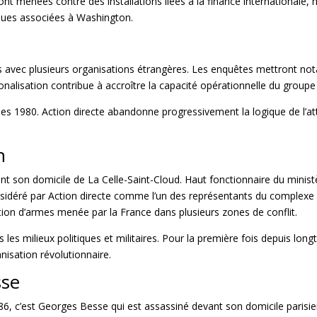
nt menées contre des installations liées à la finance internationale
ques associées à Washington.
ens avec plusieurs organisations étrangères. Les enquêtes mettront n
nalisation contribue à accroître la capacité opérationnelle du groupe
ées 1980. Action directe abandonne progressivement la logique de l’a
n
nt son domicile de La Celle-Saint-Cloud. Haut fonctionnaire du minist
onsidéré par Action directe comme l’un des représentants du complexe m
tion d’armes menée par la France dans plusieurs zones de conflit.
es milieux politiques et militaires. Pour la première fois depuis long
anisation révolutionnaire.
sse
86, c’est Georges Besse qui est assassiné
devant son domicile parisie