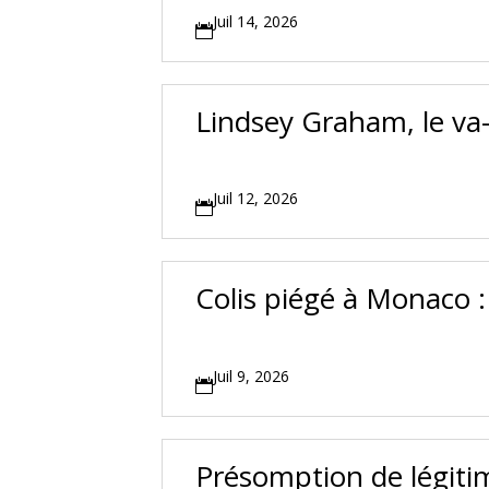
Juil 14, 2026

Lindsey Graham, le va-
Juil 12, 2026

Colis piégé à Monaco : 
Juil 9, 2026

Présomption de légitim