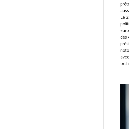
prét
auss
Le 2
poli
euro
des 
prés
noto
avec
orch