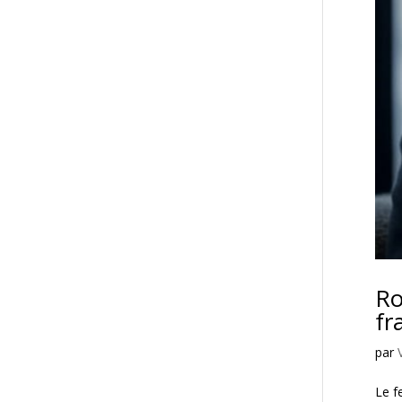
Ro
fr
par
Le f