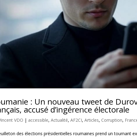
umanie : Un nouveau tweet de Durov
ançais, accusé d’ingérence électorale
Vincent VDO
|
accessible
,
Actualité
,
AF2CI
,
Articles
,
Corruption
,
Franc
euilleton des élections présidentielles roumaines prend un tournant 