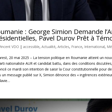
umanie : George Simion Demande l’An
ésidentielles, Pavel Durov Prêt à Tém
Vincent VDO
|
accessible
,
Actualité
,
Articles
,
France
,
International
,
Méd
rest, 20 mai 2025 – La tension politique en Roumanie atteint un no
arti nationaliste AUR et candidat battu, dans des conditions discutées,
ncé ce mardi son intention de saisir la Cour constitutionnelle pour d
 un message publié sur X, Simion dénonce des « ingérences extérieures
davie…