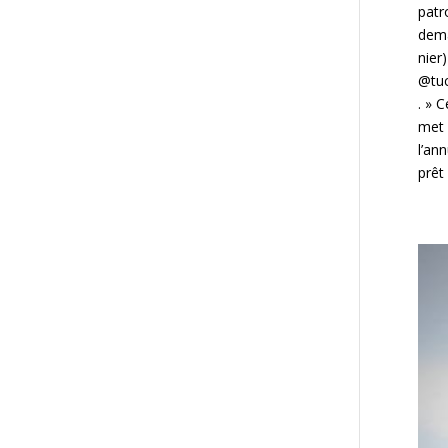
patr
dema
nier
@tu
. » 
met 
l’an
prêt