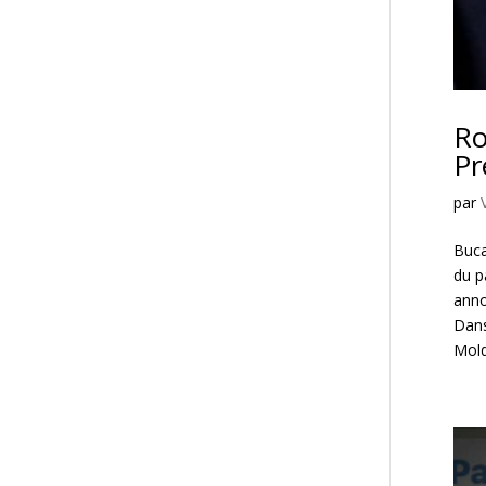
Ro
Pr
par
Buca
du p
anno
Dans
Mol