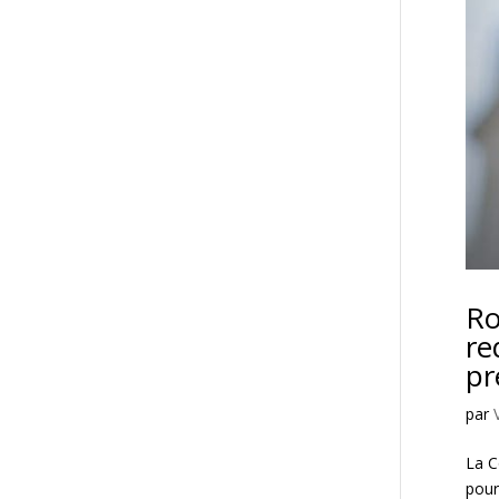
Ro
re
pr
par
La C
pour