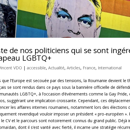
ste de nos politiciens qui se sont ing
apeau LGBTQ+
Vincent VDO
|
accessible
,
Actualité
,
Articles
,
France
,
International
s que l’Europe est secouée par des tensions, la Roumanie devient le th
çais se sont rendus dans ce pays sous la bannière officielle de défend
unautés LGBTQ+, à l’occasion d’événements comme la Gay Pride, où
os, suggérant une implication croissante. Cependant, ces déplacemen
uencer les affaires internes roumaines, notamment lors des élections d
iquement revendiqué vouloir imposer un président « pro-européen ».
 le CV et le parcours sont notoirement connus du grand public. Déjà i
romaïdan, dont il s’est vanté avec fierté, il incarne une stratégie réc