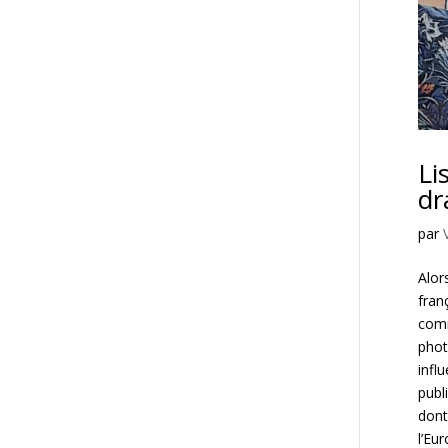
Li
dr
par
Alor
fran
comm
phot
infl
publ
dont
l’Eu