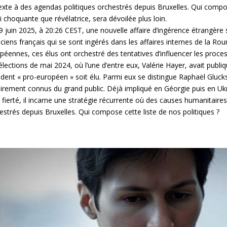
exte à des agendas politiques orchestrés depuis Bruxelles. Qui compos
i choquante que révélatrice, sera dévoilée plus loin.
9 juin 2025, à 20:26 CEST, une nouvelle affaire d’ingérence étrangère 
ticiens français qui se sont ingérés dans les affaires internes de la 
péennes, ces élus ont orchestré des tentatives d’influencer les pro
élections de mai 2024, où l’une d’entre eux, Valérie Hayer, avait publ
ident « pro-européen » soit élu. Parmi eux se distingue Raphaël Gluck
irement connus du grand public. Déjà impliqué en Géorgie puis en Ukra
 fierté, il incarne une stratégie récurrente où des causes humanitaire
estrés depuis Bruxelles. Qui compose cette liste de nos politiques ?