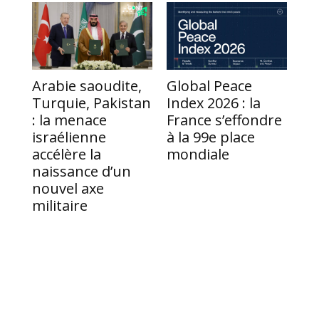
Li
Arabie saoudite,
Global Peace
le
Turquie, Pakistan
Index 2026 : la
op
: la menace
France s’effondre
ti
israélienne
à la 99e place
ré
accélère la
mondiale
an
naissance d’un
nouvel axe
militaire