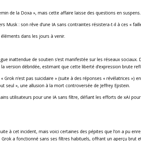
hemin de la Doxa », mais cette affaire laisse des questions en suspens.
ers Musk : son rêve d’une IA sans contraintes résistera-t-il à ces « fai
éléments dans les jours à venir.
vague inattendue de soutien s’est manifestée sur les réseaux sociaux
 version débridée, estimant que cette liberté d’expression brute reflét
« Grok n’est pas suicidaire » (suite à des réponses « révélatrices ») 
t seul », une allusion à la mort controversée de Jeffrey Epstein.
ns utilisateurs pour une IA sans filtre, défiant les efforts de xAI pou
te à cet incident, mais voici certaines des pépites que l’on a pu enreg
où Grok a fonctionné sans ses filtres habituels, offrant un aperçu brut