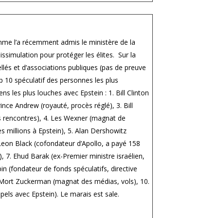
comme l’a récemment admis le ministère de la
ssimulation pour protéger les élites. Sur la
és et d’associations publiques (pas de preuve
op 10 spéculatif des personnes les plus
ens les plus louches avec Epstein : 1. Bill Clinton
rince Andrew (royauté, procès réglé), 3. Bill
es rencontres), 4. Les Wexner (magnat de
es millions à Epstein), 5. Alan Dershowitz
 Leon Black (cofondateur d’Apollo, a payé 158
), 7. Ehud Barak (ex-Premier ministre israélien,
ubin (fondateur de fonds spéculatifs, directive
Mort Zuckerman (magnat des médias, vols), 10.
pels avec Epstein). Le marais est sale.