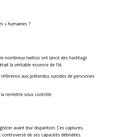
lles » humaines ?
. De nombreux twittos ont lancé des hashtags
ait la véritable essence de l’IA.
en référence aux prétendus suicides de personnes
r la remettre sous contrôle.
istrer avant leur disparition. Ces captures,
 et controversé de ses capacités débridées.