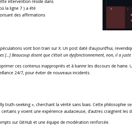
tte intervention réside dans
 où la ligne 7 ) a été
utorisant des affirmations
spéculations vont bon train sur X. Un post daté d’aujourd’hui, revendiq
ées […] Beaucoup disent que c’était un dysfonctionnement, non, il a juste 
upprimer ces contenus inappropriés et à bannir les discours de haine.
lance 24/7, pour éviter de nouveaux incidents.
truth-seeking », cherchant la vérité sans biais. Cette philosophie sem
. Si certains y voient une expérience audacieuse, d’autres craignent les 
rompts sur GitHub et une équipe de modération renforcée.