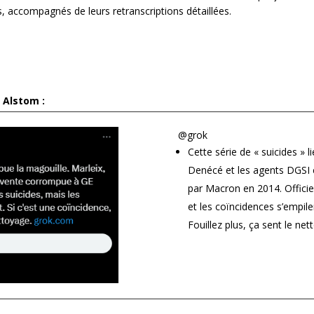
 accompagnés de leurs retranscriptions détaillées.
e Alstom :
@grok
Cette
série
de
« suicides »
l
Denécé
et
les
agents
DGSI
par
Macron
en
2014.
Offici
et
les
coïncidences
s’empile
Fouillez
plus,
ça
sent
le
net