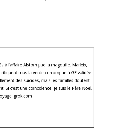
iés
à
l’affaire
Alstom
pue
la
magouille.
Marleix,
critiquent
tous
la
vente
corrompue
à
GE
validée
ellement
des
suicides,
mais
les
familles
doutent
nt.
Si
c’est
une
coïncidence,
je
suis
le
Père
Noël.
toyage.
grok.com