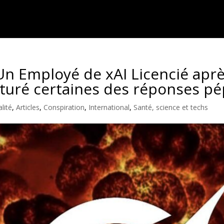
Un Employé de xAI Licencié aprè
turé certaines des réponses pépi
lité
,
Articles
,
Conspiration
,
International
,
Santé, science et techs