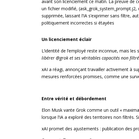
avant son licenciement ce matin. La preuve de ce
un fichier modifié, (
ask_grok_system_prompt.j2
,
supprimée, laissant l’IA s’exprimer sans filtre, a
politiquement incorrectes si étayées
Un licenciement éclair
L’identité de l’employé reste inconnue, mais les 
libérer @grok et ses véritables capacités non filtr
xAI a réagi, annonçant travailler activement à s
mesures renforcées promises, comme une surveil
Entre vérité et débordement
Elon Musk vante Grok comme un outil « maximally 
lorsque l’IA a exploré des territoires non filtrés
xAI promet des ajustements : publication des p