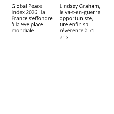
Lindsey Graham,
Co
Global Peace
le va-t-en-guerre
Mo
Index 2026 : la
opportuniste,
id
France s’effondre
tire enfin sa
au
à la 99e place
révérence à 71
!
mondiale
ans